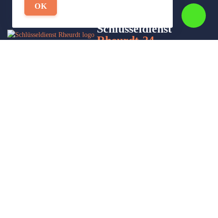
OK
Schlüsseldienst
Rheurdt-24
Wir sind Ihr Helfer in Not in Sachen Schlüsseldienst. Zu jeder
Tages- und Nachtzeit für Sie da!
Impressum/Datenschutzerklärung
Stadtteile
Sitemap
Partner
Leistungen